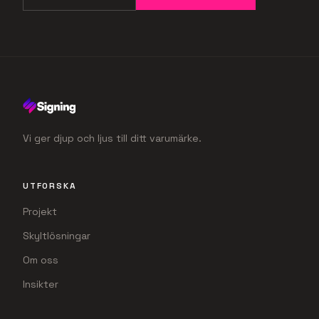
REDO ATT SYNAS?
Låt oss ta nästa steg
tillsammans
Oavsett om du har en klar bild eller bara en idé, vi hjälper
dig hela vägen från skiss till färdig och monterad
produkt. Hör av dig så berättar vi mer om hur vi kan
stärka ditt varumärke.
Kontakta oss
Begär offert
Vi ger djup och ljus till ditt varumärke.