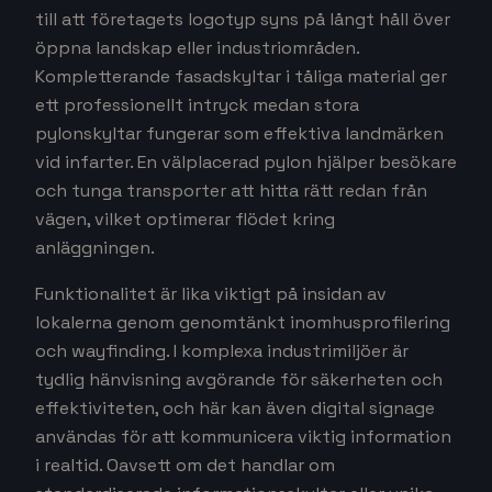
för
industri
Inom industrisektorn krävs robusta och tydliga
skyltlösningar som både stärker varumärket och
underlättar logistiken. För att maximera
synligheten på stora anläggningar är belysta
profilbokstäver ett utmärkt val. Dessa skapar en
kraftfull effekt under dygnets alla timmar och ser
till att företagets logotyp syns på långt håll över
öppna landskap eller industriområden.
Kompletterande fasadskyltar i tåliga material ger
ett professionellt intryck medan stora
pylonskyltar fungerar som effektiva landmärken
vid infarter. En välplacerad pylon hjälper besökare
och tunga transporter att hitta rätt redan från
vägen, vilket optimerar flödet kring