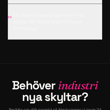
Hur bidrar belysning till skyltars
03
synlighet i en industrimiljö?
Hur snabbt kan Signing leverera och
04
montera skyltar för industrin?
Tar Signing hela åtagandet från
05
design till färdig skylt inklusive
montering?