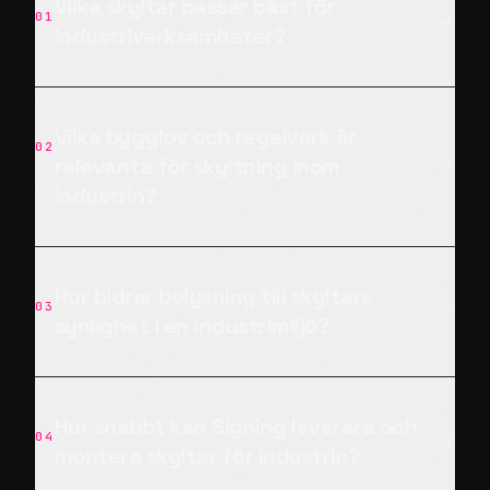
Frågor och svar
om skyltar för
industri
Vilka skyltar passar bäst för
01
industriverksamheter?
Vilka bygglov och regelverk är
02
relevanta för skyltning inom
industrin?