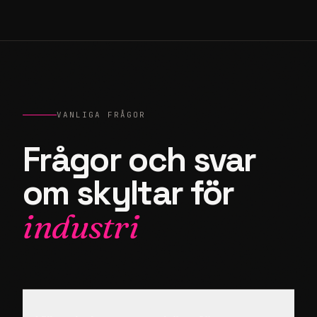
Erfarenhet sedan 1999
Över 25 års erfarenhet av att leverera
skyltlösningar till företag i hela Sverige, från
enskilda butiker till komplexa fastigheter.
VANLIGA FRÅGOR