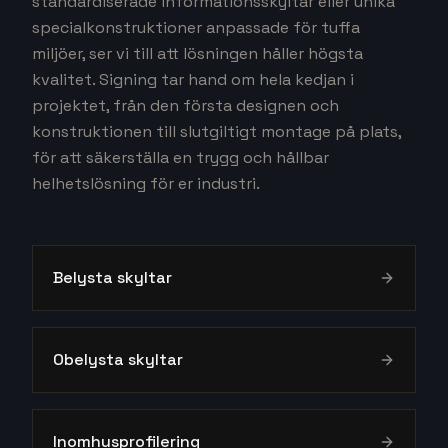
anläggningen.
Funktionalitet är lika viktigt på insidan av
lokalerna genom genomtänkt inomhusprofilering
och wayfinding. I komplexa industrimiljöer är
tydlig hänvisning avgörande för säkerheten och
effektiviteten, och här kan även digital signage
användas för att kommunicera viktig information
i realtid. Oavsett om det handlar om
standardiserade informationsskyltar eller unika
specialkonstruktioner anpassade för tuffa
miljöer, ser vi till att lösningen håller högsta
kvalitet. Signing tar hand om hela kedjan i
projektet, från den första designen och
konstruktionen till slutgiltigt montage på plats,
för att säkerställa en trygg och hållbar
helhetslösning för er industri.