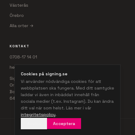
Montage & service
Offertförfrågan
ORTER
Uppsala
Stockholm
Eskilstuna
Cookies på signing.se
Västerås
Vi använder nödvändiga cookies för att
webbplatsen ska fungera. Med ditt samtycke
Örebro
laddar vi även in inbäddat innehåll från
Alla orter →
sociala medier (t.ex. Instagram). Du kan ändra
ditt val när som helst. Läs mer i vår
integritetspolicy
.
KONTAKT
Avvisa
Acceptera
0708-17 14 01