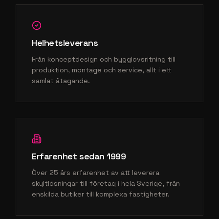
Branschanpassad design
Vi förstår vad som fungerar visuellt och
funktionellt för
industri
, och anpassar form,
material och belysning efter miljön.
Helhetsleverans
Från konceptdesign och bygglovsritning till
produktion, montage och service, allt i ett
samlat åtagande.