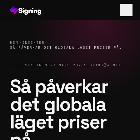
HEM
INSIKTER
SÅ PÅVERKAR DET GLOBALA LÄGET PRISER PÅ
SKYLTMATERIAL
SKYLTNING
27 MARS 2026
SIGNING
4
MIN
Så påverkar
det globala
läget priser
på