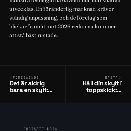
hållbara lösningarna oavsett hur marknaden
utvecklas. En föränderlig marknad kräver
ständig anpassning, och de företag som
blickar framåt mot 2026 redan nu kommer
att stå bäst rustade.
FÖREGÅENDE
NÄSTA
Det är aldrig
Håll din skylt i
bara en skylt:
toppskick: 5
Konsten bakom
tips för lång
budskapet
hållbarhet
FORTSÄTT LÄSA