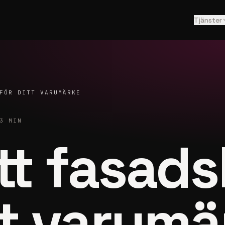
Tjänster
FÖR DITT VARUMÄRKE
3
MIN
ätt fasads
tt varumä