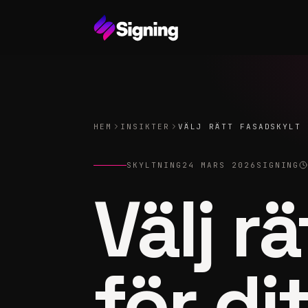
HEM
INSIKTER
VÄLJ RÄTT FASADSKYLT 
SKYLTNING
24 MARS 2026
SIGNING
Välj r
för di