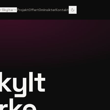
Skyltar
Projekt
Offert
Om
Insikter
Kontakt
kylt
rke