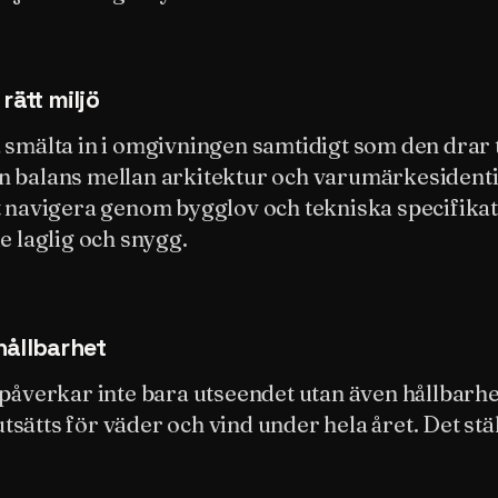
rätt miljö
 smälta in i omgivningen samtidigt som den drar ti
 balans mellan arkitektur och varumärkesidentit
t navigera genom bygglov och tekniska specifikati
e laglig och snygg.
hållbarhet
 påverkar inte bara utseendet utan även hållbarhe
sätts för väder och vind under hela året. Det stä