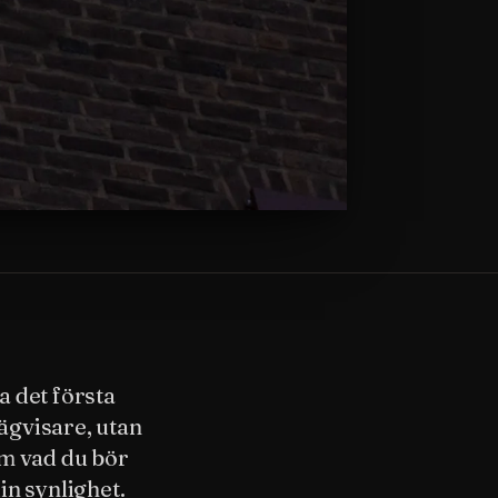
a det första
vägvisare, utan
nom vad du bör
in synlighet.