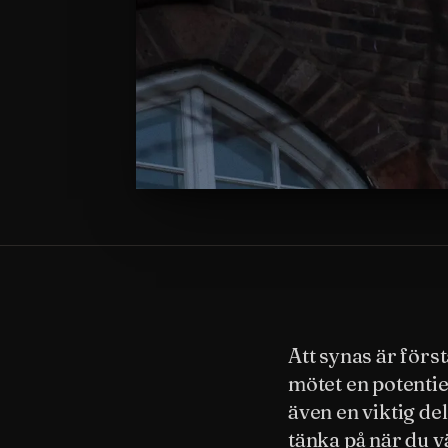
Att synas är förs
mötet en potentie
även en viktig del
tänka på när du v