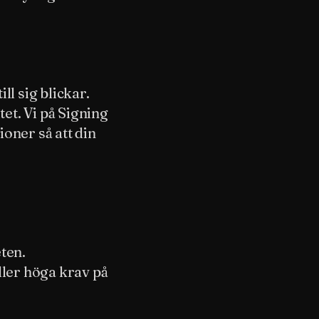
ll sig blickar.
et. Vi på Signing
oner så att din
ten.
ller höga krav på