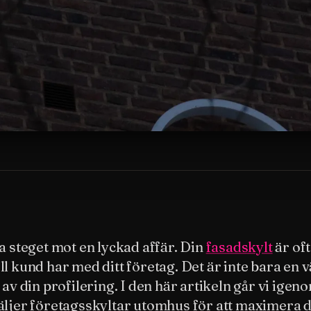
ta steget mot en lyckad affär. Din
fasadskylt
är oft
ll kund har med ditt företag. Det är inte bara en 
 av din profilering. I den här artikeln går vi ige
äljer företagsskyltar utomhus för att maximera d