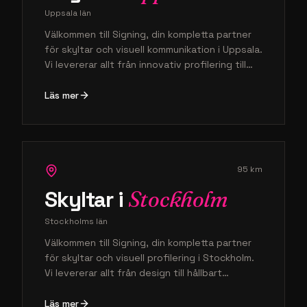
Uppsala län
Välkommen till Signing, din kompletta partner
för skyltar och visuell kommunikation i Uppsala.
Vi levererar allt från innovativ profilering till
professionellt montage på plats, och vi ser till
att ditt varumärke verkligen tar plats i
Läs mer
stadsbilden. Oavsett om du behöver
fasadskyltar eller snygg dekor hjälper vi ditt
företag i Uppsala att synas med både kvalitet
och precision.
95
km
Skyltar i
Stockholm
Stockholms län
Välkommen till Signing, din kompletta partner
för skyltar och visuell profilering i Stockholm.
Vi levererar allt från design till hållbart
montage för att ditt varumärke ska synas på
bästa sätt i huvudstaden. Med vår expertis
Läs mer