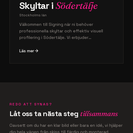
Skyltar i
Södertälje
Stockholms län
Välkommen till Signing när ni behöver
professionella skyltar och effektiv visuell
profilering i Södertälje. Vi erbjuder
helhetslösningar som omfattar allt från kreativ
design till noggrant montage på plats, vilket
Läs mer
hjälper ert lokala varumärke att verkligen
synas. Låt oss lyfta din verksamhet med
högkvalitativa produkter som kombinerar
personlig service med expertis inom modern
skyltteknik för hela Stockholms län.
REDO ATT SYNAS?
Låt oss ta nästa steg
tillsammans
Oavsett om du har en klar bild eller bara en idé, vi hjälper
dig hela vägen från skiss till färdig och monterad