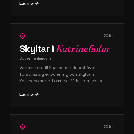
ert varumärke på plats i Örebro län. Vi
Läs mer
kombinerar gedigen expertis med ett
personligt bemötande för att skapa visuell
kommunikation som verkligen gör skillnad för
din verksamhet.
60
km
Skyltar i
Katrineholm
Södermanlands län
Välkommen till Signing när du behöver
förstklassig exponering och skyltar i
Katrineholm med omnejd. Vi hjälper lokala
företag att synas genom allt från innovativ
profilering till säkra montage av högsta
Läs mer
kvalitet. Låt oss lyfta ditt varumärke med
visuell kommunikation som verkligen gör
skillnad för din verksamhet i Katrineholm.
60
km