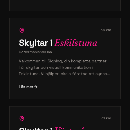
inom skyltning hjälper vi företag i hela
Stockholms län att skapa ett professionellt
intryck som verkligen sticker ut i stadsvimlet.
35
km
Skyltar i
Eskilstuna
Södermanlands län
Välkommen till Signing, din kompletta partner
för skyltar och visuell kommunikation i
Eskilstuna. Vi hjälper lokala företag att synas
genom högkvalitativ profilering och
professionellt montage som stärker ert
Läs mer
varumärke på plats. Oavsett om ni behöver
fasadskyltar eller invändig dekor ser vi till att
er verksamhet får den uppmärksamhet den
förtjänar med smarta lösningar som håller över
tid.
70
km