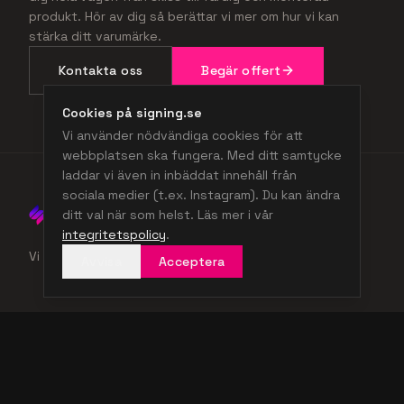
produkt. Hör av dig så berättar vi mer om hur vi kan
stärka ditt varumärke.
Kontakta oss
Begär offert
Cookies på signing.se
Vi använder nödvändiga cookies för att
webbplatsen ska fungera. Med ditt samtycke
laddar vi även in inbäddat innehåll från
sociala medier (t.ex. Instagram). Du kan ändra
ditt val när som helst. Läs mer i vår
integritetspolicy
.
Vi ger djup och ljus till ditt varumärke.
Avvisa
Acceptera
UTFORSKA
Projekt
Skyltlösningar