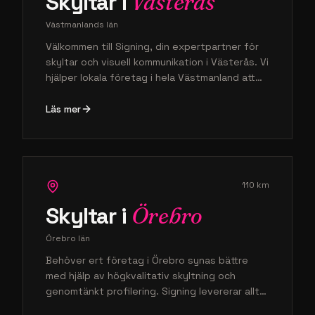
Skyltar i
Västerås
Västmanlands län
Välkommen till Signing, din expertpartner för
skyltar och visuell kommunikation i Västerås. Vi
hjälper lokala företag i hela Västmanland att
synas genom smart profilering och
professionellt montage av högsta kvalitet.
Läs mer
Oavsett om ni behöver en elegant fasadskylt
eller en komplett grafisk lösning så ser vi till
att ert varumärke verkligen tar plats i
stadsmiljön.
110
km
Skyltar i
Örebro
Örebro län
Behöver ert företag i Örebro synas bättre
med hjälp av högkvalitativ skyltning och
genomtänkt profilering. Signing levererar allt
från design till färdigt montage för att stärka