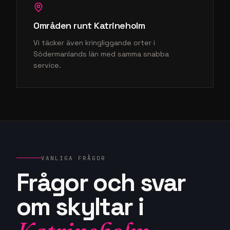
Områden runt
Katrineholm
Vi täcker även kringliggande orter i
Södermanlands län
med samma snabba
service.
VANLIGA FRÅGOR
Frågor och svar
om skyltar i