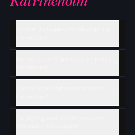
Katrineholm
Behöver jag bygglov för min skyltning i
Katrineholm?
Hur snabbt kan Signing vara på plats i
Katrineholm?
Vilka typer av skyltar passar bäst i
Katrineholm?
Tar Signing hand om hela processen
från design till montage?