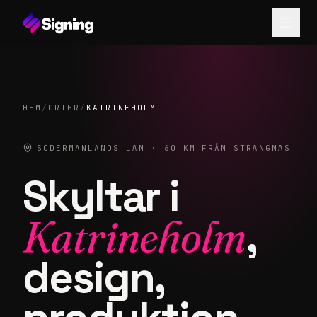
HEM
/
ORTER
/
KATRINEHOLM
SÖDERMANLANDS LÄN
· 60 KM FRÅN STRÄNGNÄS
Skyltar i
Katrineholm
,
design,