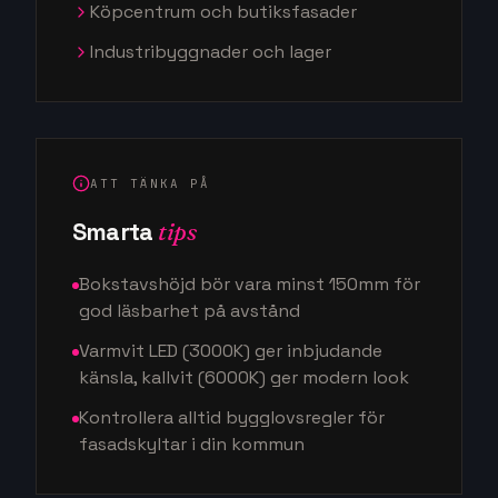
Köpcentrum och butiksfasader
Industribyggnader och lager
ATT TÄNKA PÅ
Smarta
tips
Bokstavshöjd bör vara minst 150mm för
god läsbarhet på avstånd
Varmvit LED (3000K) ger inbjudande
känsla, kallvit (6000K) ger modern look
Kontrollera alltid bygglovsregler för
fasadskyltar i din kommun