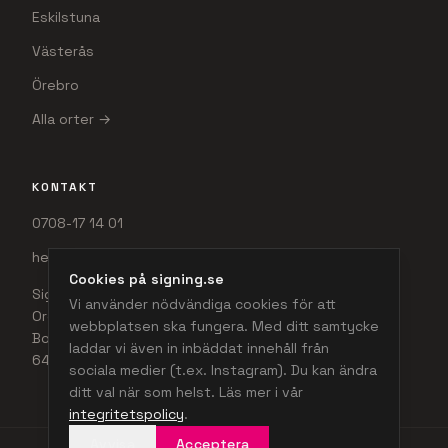
Eskilstuna
Västerås
Örebro
Alla orter →
KONTAKT
0708-17 14 01
hej@signing.se
Cookies på signing.se
Signing AB
Vi använder nödvändiga cookies för att
Org.nr 556642-1334
webbplatsen ska fungera. Med ditt samtycke
Bondegatan 44E
laddar vi även in inbäddat innehåll från
645 32 Strängnäs
sociala medier (t.ex. Instagram). Du kan ändra
ditt val när som helst. Läs mer i vår
integritetspolicy
.
Avvisa
Acceptera