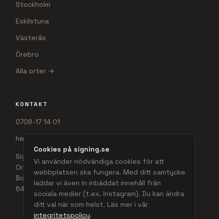
Stockholm
Eskilstuna
Västerås
Örebro
Alla orter →
KONTAKT
0708-17 14 01
hej@signing.se
Cookies på signing.se
Signing AB
Vi använder nödvändiga cookies för att
Org.nr 556642-1334
webbplatsen ska fungera. Med ditt samtycke
Bondegatan 44E
laddar vi även in inbäddat innehåll från
645 32 Strängnäs
sociala medier (t.ex. Instagram). Du kan ändra
ditt val när som helst. Läs mer i vår
integritetspolicy
.