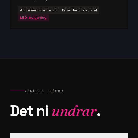
Aluminium komposit
Pulverlackerad stål
LED-belysning
VANLIGA FRÅGOR
Det ni
undrar
.