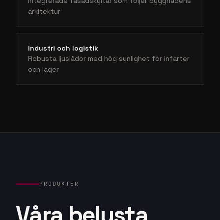
Integrerade fasadskyltar som följer byggnadens
arkitektur
Industri och logistik
Robusta ljuslådor med hög synlighet för infarter
och lager
PRODUKTER
Våra belysta