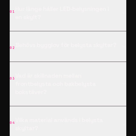
Hur länge håller LED-belysningen i
01
en skylt?
Behövs bygglov för belysta skyltar?
02
Vad är skillnaden mellan
03
frontbelysta och bakbelysta
bokstäver?
Vilka material används i belysta
04
skyltar?