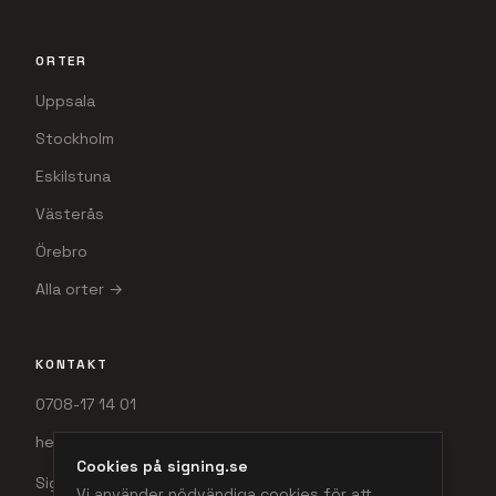
ORTER
Uppsala
Stockholm
Eskilstuna
Västerås
Örebro
Alla orter →
KONTAKT
0708-17 14 01
hej@signing.se
Cookies på signing.se
Signing AB
Vi använder nödvändiga cookies för att