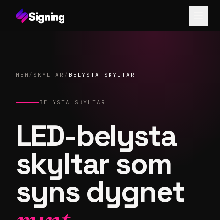
HEM
/
SKYLTAR
/
BELYSTA SKYLTAR
BELYSTA SKYLTAR
LED-belysta
skyltar som
syns dygnet
runt