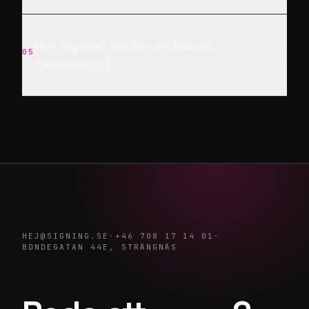
Hur mycket kostar en belyst
05
fasadskylt?
HEJ@SIGNING.SE
·
+46 708 17 14 01
·
BONDEGATAN 44E, STRÄNGNÄS