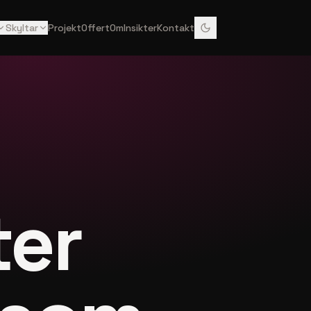
Skyltar
Projekt
Offert
Om
Insikter
Kontakt
ter