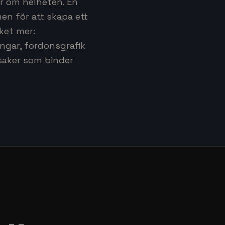
r om helheten. En
en för att skapa ett
ket mer:
ngar, fordonsgrafik
ksaker som binder