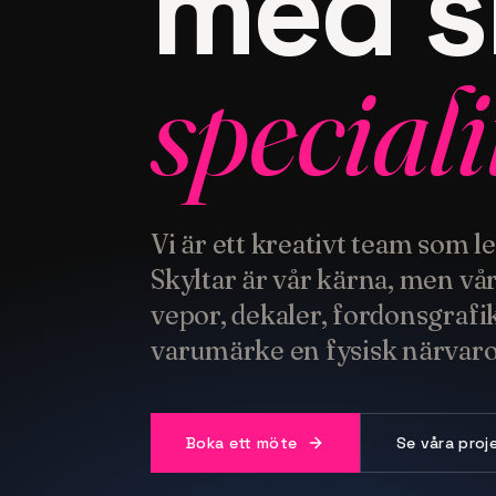
med s
speciali
Vi är ett kreativt team som 
Skyltar är vår kärna, men vå
vepor, dekaler, fordonsgrafik
varumärke en fysisk närvaro
Boka ett möte
Se våra proj