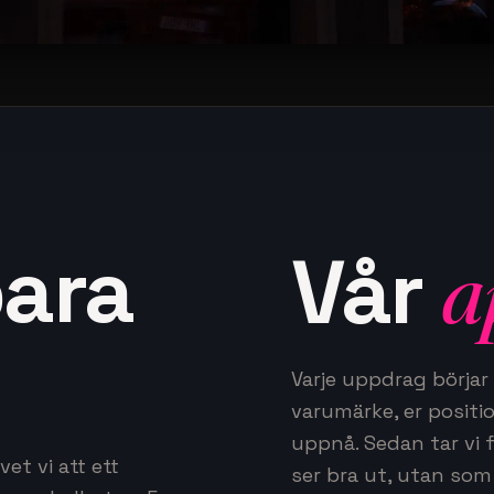
bara
Vår
a
Varje uppdrag börjar m
varumärke, er positi
uppnå. Sedan tar vi 
et vi att ett
ser bra ut, utan som 