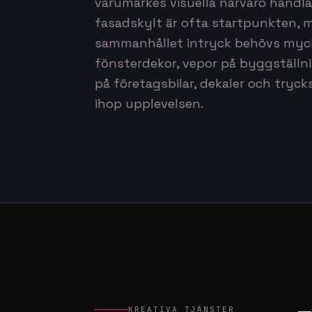
varumärkes visuella närvaro handla
fasadskylt är ofta startpunkten, m
sammanhållet intryck behövs myc
fönsterdekor, vepor på byggställni
på företagsbilar, dekaler och tryc
ihop upplevelsen.
KREATIVA TJÄNSTER