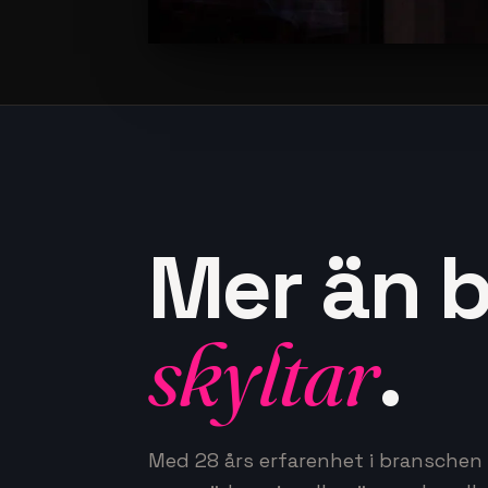
Mer än 
skyltar
.
Med 28 års erfarenhet i branschen v