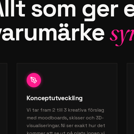
llt som ger 
varumärke
sy
Konceptutveckling
Vi tar fram 2 till 3 kreativa förslag
med moodboards, skisser och 3D-
visualiseringar. Ni ser exakt hur det
kommer att se ut på plats innan vi