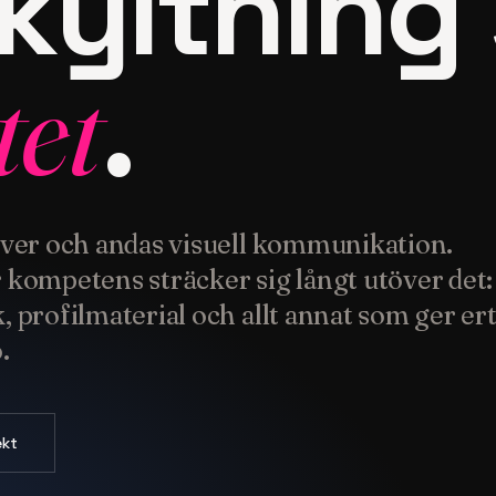
kyltning
.
tet
lever och andas visuell kommunikation.
r kompetens sträcker sig långt utöver det:
, profilmaterial och allt annat som ger er
.
ekt