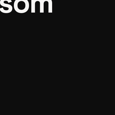
 som
t